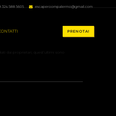
9 324 588 5605
escaperoompalermo@gmail.com
CONTATTI
PRENOTA!
ati dai proprietari, quest’ultimi sono