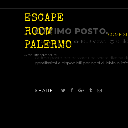
ESCAPE
OTTIMO POSTO.
ROOM
COME SI
19 Giugno 2018
1003
Views
0
Lik
PALERMO
A real life adventure!
Ottimo posto per passare una serata diversa dal s
gentilissimi e disponibili per ogni dubbio o in
SHARE: