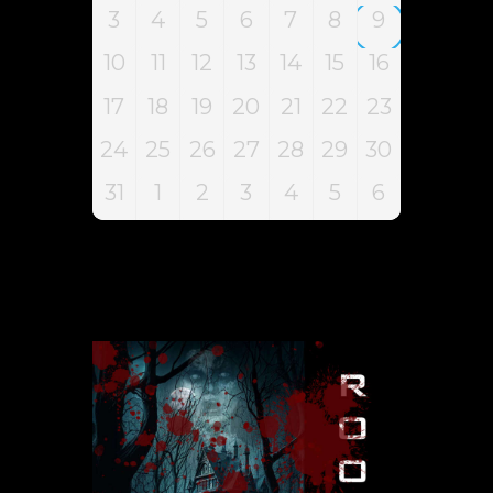
3
4
5
6
7
8
9
10
11
12
13
14
15
16
17
18
19
20
21
22
23
24
25
26
27
28
29
30
31
1
2
3
4
5
6