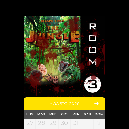
AGOSTO 2026
LUN
MAR
MER
GIO
VEN
SAB
DOM
27
28
29
30
31
1
2