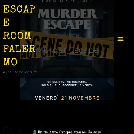
ESCAP
E
ROOM
PALER
Murder Escape
MO
COME SI GIOCA
A real life adventure!
STANZE
EVENTI
IDEA REGALO
CONTATTI
Un delitto. Cinque stanze. Un solo