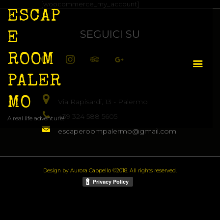
[woocommerce_my_account]
ESCAP
SEGUICI SU
E
facebook
instagram
tripadvisor
google
ROOM
PALER
MO
Via Rapisardi, 13 - Palermo
COME SI GIOCA
+39 324 588 5605
A real life adventure!
escaperoompalermo@gmail.com
STANZE
EVENTI
Design by Aurora Cappello ©2018. All rights reserved.
IDEA REGALO
CONTATTI