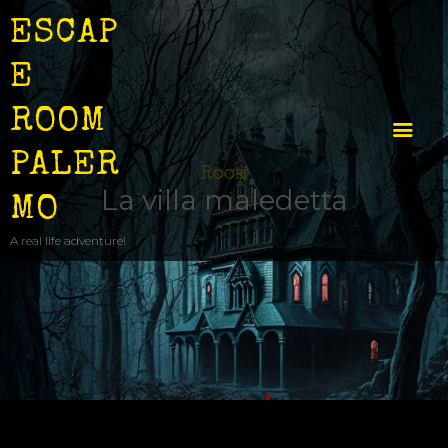
ESCAP
E
ROOM
PALER
Room
La villa maledetta
MO
COME SI GIOCA
A real life adventure!
STANZE
EVENTI
IDEA REGALO
CONTATTI