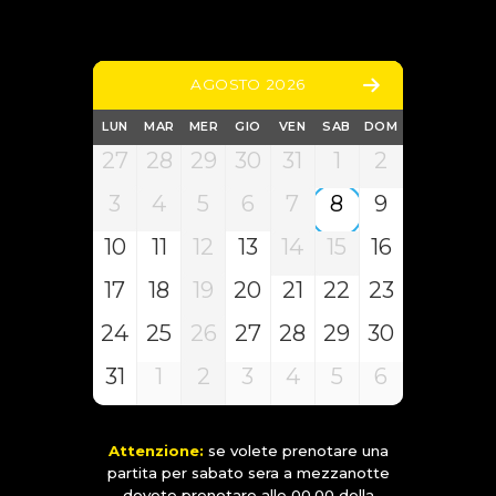
AGOSTO 2026
LUN
MAR
MER
GIO
VEN
SAB
DOM
27
28
29
30
31
1
2
3
4
5
6
7
8
9
10
11
12
13
14
15
16
17
18
19
20
21
22
23
24
25
26
27
28
29
30
31
1
2
3
4
5
6
Attenzione:
se volete prenotare una
partita per sabato sera a mezzanotte
dovete prenotare alle 00.00 della